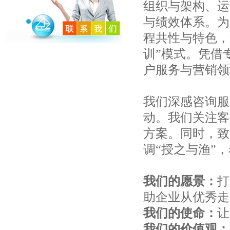
组织与架构、运
与绩效体系。为
程共性与特色，
训”模式。凭借
户服务与营销领
我们深感咨询服
动。我们关注客
方案。同时，致
调“授之与渔”
我们的愿景：
打
助企业从优秀走
我们的使命：
让
我们的价值观：