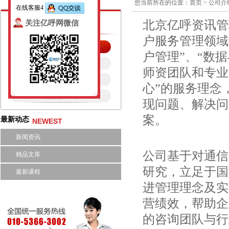
您当前所在的位置：
首页
>
公司介
在线客服4
公司介绍
北京亿呼资讯管
关注亿呼网微信
户服务管理领域
关于我们
户管理”、“数
我们的愿景
师资团队和专业
我们的使命
心”的服务理念
我们的价值观
现问题、解决问
案。
最新动态
NEWEST
新闻资讯
公司基于对通信
精品文库
研究，立足于国
最新课程
进管理理念及实
营绩效，帮助企
的咨询团队与行