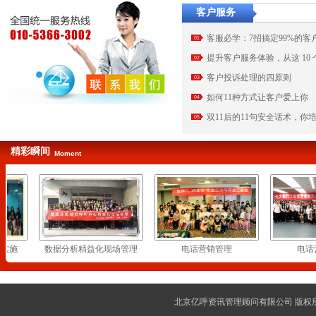
客户服务
客服必学：7招搞定99%的客
01
提升客户服务体验，从这 10
02
客户投诉处理的四原则
03
如何11种方式让客户爱上你
04
双11后的11句安全话术，你
05
精彩瞬间
Moment
实施
数据分析精益化现场管理
电话营销管理
电话营
北京亿呼资讯管理顾问有限公司 版权所有 cop