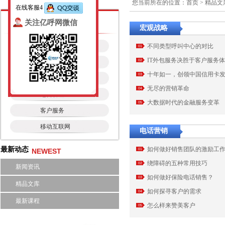
您当前所在的位置：
首页
>
精品文
在线客服4
精品文库
关注亿呼网微信
宏观战略
宏观战略
不同类型呼叫中心的对比
01
IT外包服务决胜于客户服务
02
客户管理
十年如一，创领中国信用卡
03
电话营销
无尽的营销革命
04
运营管理
大数据时代的金融服务变革
05
客户服务
移动互联网
电话营销
最新动态
如何做好销售团队的激励工
NEWEST
01
绕障碍的五种常用技巧
02
新闻资讯
如何做好保险电话销售？
03
精品文库
如何探寻客户的需求
04
最新课程
怎么样来赞美客户
05