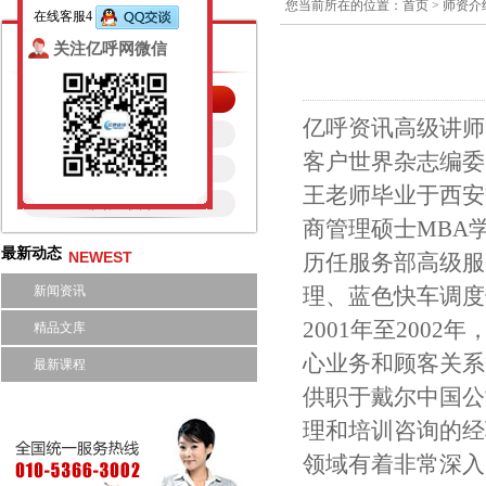
您当前所在的位置：
首页
>
师资介
在线客服4
师资介绍
关注亿呼网微信
呼叫中心
亿呼资讯高级讲师
电话营销
客户世界杂志编委
客户管理
王老师毕业于西安
移动互联网
商管理硕士MBA学
最新动态
NEWEST
历任服务部高级服
新闻资讯
理、蓝色快车调度
2001年至20
精品文库
心业务和顾客关系
最新课程
供职于戴尔中国公
理和培训咨询的经
领域有着非常深入