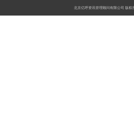
北京亿呼资讯管理顾问有限公司 版权所有 cop